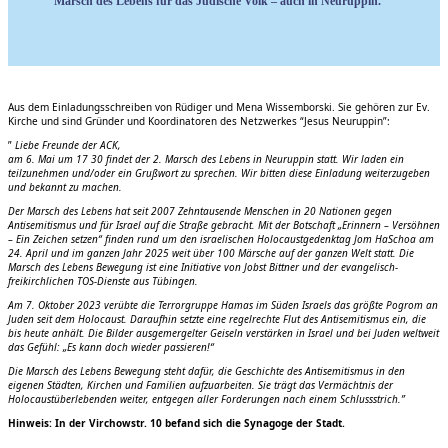
Marsch des Lebens für das Jüdische Volk – auch in Neuruppin.
Aus dem Einladungsschreiben von Rüdiger und Mena Wissemborski. Sie gehören zur Ev.
Kirche und sind Gründer und Koordinatoren des Netzwerkes “Jesus Neuruppin”:
”
Liebe Freunde der ACK,
am 6. Mai um 17 30 findet der 2. Marsch des Lebens in Neuruppin statt. Wir laden ein
teilzunehmen und/oder ein Grußwort zu sprechen. Wir bitten diese Einladung weiterzugeben
und bekannt zu machen.
Der Marsch des Lebens hat seit 2007 Zehntausende Menschen in 20 Nationen gegen
Antisemitismus und für Israel auf die Straße gebracht. Mit der Botschaft „Erinnern – Versöhnen
– Ein Zeichen setzen“ finden rund um den israelischen Holocaustgedenktag Jom HaSchoa am
24. April und im ganzen Jahr 2025 weit über 100 Märsche auf der ganzen Welt statt. Die
Marsch des Lebens Bewegung ist eine Initiative von Jobst Bittner und der evangelisch-
freikirchlichen TOS-Dienste aus Tübingen.
Am 7. Oktober 2023 verübte die Terrorgruppe Hamas im Süden Israels das größte Pogrom an
Juden seit dem Holocaust. Daraufhin setzte eine regelrechte Flut des Antisemitismus ein, die
bis heute anhält. Die Bilder ausgemergelter Geiseln verstärken in Israel und bei Juden weltweit
das Gefühl: „Es kann doch wieder passieren!“
Die Marsch des Lebens Bewegung steht dafür, die Geschichte des Antisemitismus in den
eigenen Städten, Kirchen und Familien aufzuarbeiten. Sie trägt das Vermächtnis der
Holocaustüberlebenden weiter, entgegen aller Forderungen nach einem Schlussstrich.”
Hinweis: In der Virchowstr. 10 befand sich die Synagoge der Stadt.