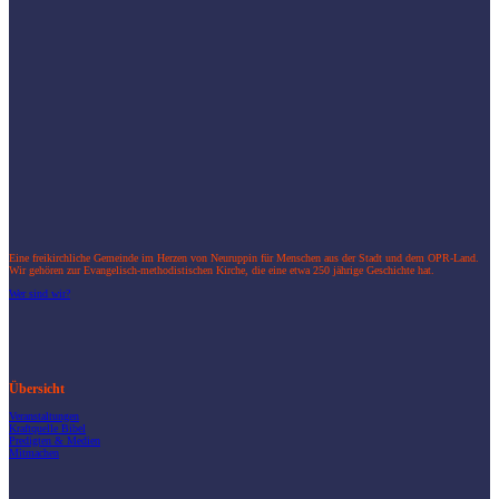
Eine freikirchliche Gemeinde im Herzen von Neuruppin für Menschen aus der Stadt und dem OPR-Land.
Wir gehören zur Evangelisch-methodistischen Kirche, die eine etwa 250 jährige Geschichte hat.
Wer sind wir?
Übersicht
Veranstaltungen
Kraftquelle Bibel
Predigten & Medien
Mitmachen