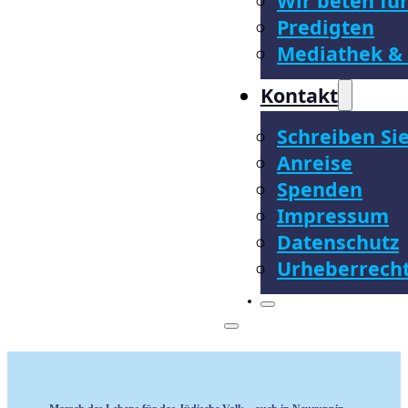
Wir beten für
Predigten
Mediathek & 
Kontakt
Schreiben Si
Anreise
Spenden
Impressum
Datenschutz
Urheberrech