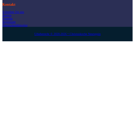
Kontakt
Schreiben Sie uns
Anreise
Spenden
Impressum
Datenschutzhinweise
Urheberrecht © 2020-2026 • Christuskirche Neuruppin