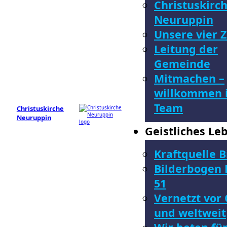
Christuskirc
Neuruppin
Unsere vier Z
Leitung der
Gemeinde
Mitmachen –
willkommen 
Team
Christuskirche
Neuruppin
Geistliches Le
Kraftquelle B
Bilderbogen 
51
Vernetzt vor 
und weltweit