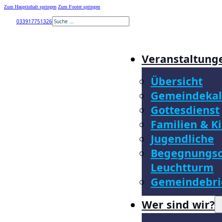
Zum Hauptinhalt springen
Zum Footer springen
Suchen
033917751326
Veranstaltung
Übersicht
Gemeindekal
Gottesdienst
Familien & K
Jugendliche
Begegnungsc
Leuchtturm
Gemeindebri
Wer sind wir?