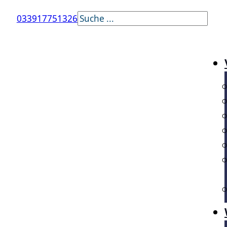
Suchen
033917751326