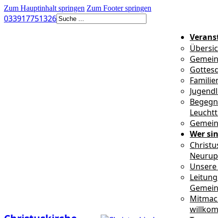
Zum Hauptinhalt springen
Zum Footer springen
Suchen
033917751326
Verans
Übersic
Gemein
Gottesd
Familie
Jugendl
Begegn
Leucht
Gemein
Wer sin
Christu
Neurup
Unsere 
Leitung
Gemei
Mitmac
willko