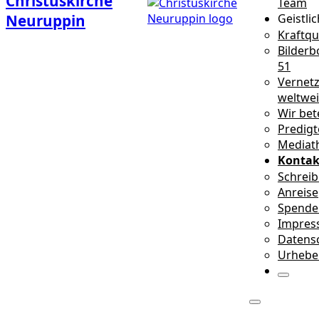
Christuskirche
Team
Neuruppin
Geistli
Kraftqu
Bilderb
51
Vernetz
weltwei
Wir bet
Predig
Mediath
Kontak
Schreib
Anreise
Spende
Impres
Datens
Urhebe