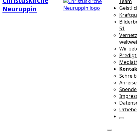
Christuskirche
Team
Neuruppin
Geistli
Kraftqu
Bilderb
51
Vernetz
weltwei
Wir bet
Predig
Mediath
Kontak
Schreib
Anreise
Spende
Impres
Datens
Urhebe