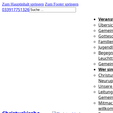
Zum Hauptinhalt springen
Zum Footer springen
Suchen
033917751326
Verans
Übersic
Gemein
Gottesd
Familie
Jugendl
Begegn
Leucht
Gemein
Wer sin
Christu
Neurup
Unsere 
Leitung
Gemei
Mitmac
willko