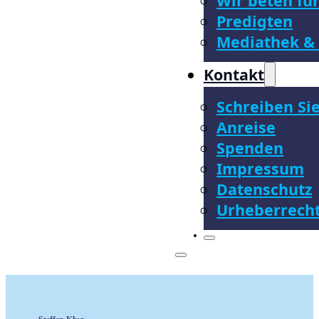
Wir beten für
Predigten
Mediathek & 
Kontakt
Schreiben Si
Anreise
Spenden
Impressum
Datenschutz
Urheberrech