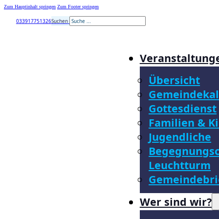
Zum Hauptinhalt springen
Zum Footer springen
033917751326
Suchen
Veranstaltung
Übersicht
Gemeindekal
Gottesdienst
Familien & K
Jugendliche
Begegnungsc
Leuchtturm
Gemeindebri
Wer sind wir?