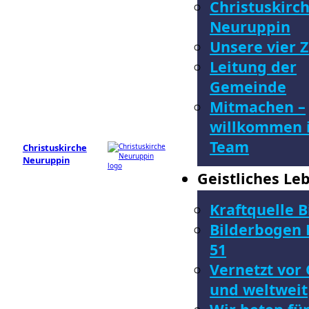
Christuskirc
Neuruppin
Unsere vier Z
Leitung der
Gemeinde
Mitmachen –
willkommen 
Team
Christuskirche
Neuruppin
Geistliches Le
Kraftquelle B
Bilderbogen 
51
Vernetzt vor 
und weltweit