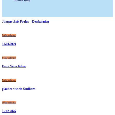
Steffen Klug
Jüngerschaft Paulus – Deeskalation
Mehr erfahren
12.04.2026
Mehr erfahren
Denn Vater lieben
Mehr erfahren
glauben wie ein Senfkorn
Mehr erfahren
15.02.2026