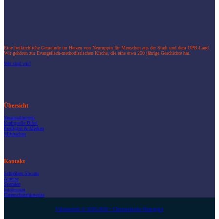
Eine freikirchliche Gemeinde im Herzen von Neuruppin für Menschen aus der Stadt und dem OPR-Land.
Wir gehören zur Evangelisch-methodistischen Kirche, die eine etwa 250 jährige Geschichte hat.
Wer sind wir?
Übersicht
Veranstaltungen
Kraftquelle Bibel
Predigten & Medien
Mitmachen
Kontakt
Schreiben Sie uns
Anreise
Spenden
Impressum
Datenschutzhinweise
Urheberrecht © 2020-2026 • Christuskirche Neuruppin