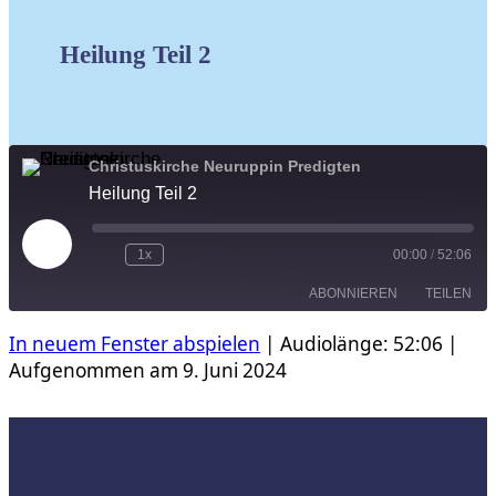
Heilung Teil 2
Christuskirche Neuruppin Predigten
Heilung Teil 2
Play
1x
00:00
/
52:06
Episode
ABONNIEREN
TEILEN
In neuem Fenster abspielen
|
Audiolänge: 52:06
|
TEILEN
Aufgenommen am 9. Juni 2024
RSS FEED
LINK
EMBED