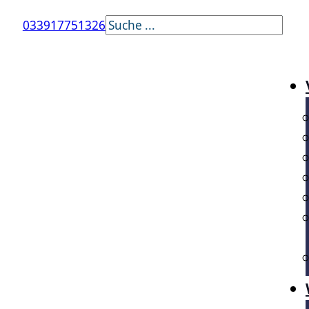
Suchen
033917751326