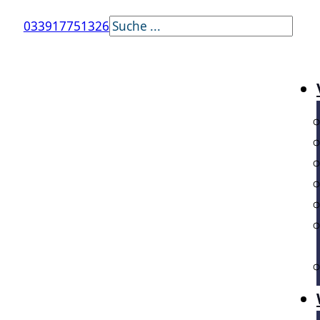
Suchen
033917751326