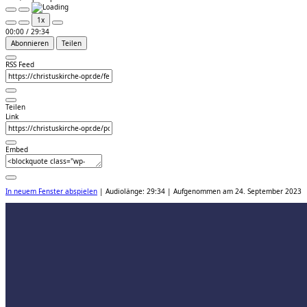
Play
Pause
1x
Episode
Episode
00:00
/
29:34
Abonnieren
Teilen
RSS Feed
Teilen
Link
Embed
In neuem Fenster abspielen
|
Audiolänge: 29:34
|
Aufgenommen am 24. September 2023