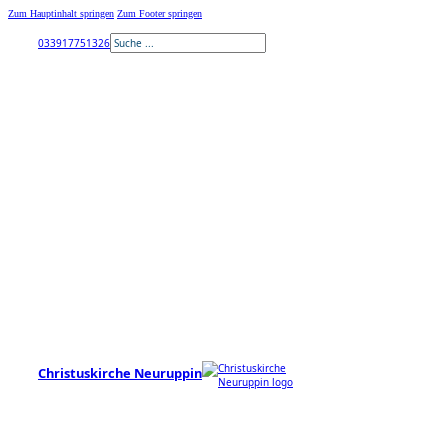
Zum Hauptinhalt springen
Zum Footer springen
Suchen
033917751326
Christuskirche Neuruppin