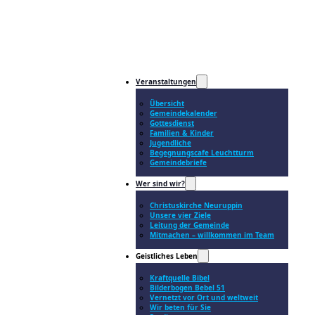
Veranstaltungen
Übersicht
Gemeindekalender
Gottesdienst
Familien & Kinder
Jugendliche
Begegnungscafe Leuchtturm
Gemeindebriefe
Wer sind wir?
Christuskirche Neuruppin
Unsere vier Ziele
Leitung der Gemeinde
Mitmachen – willkommen im Team
Geistliches Leben
Kraftquelle Bibel
Bilderbogen Bebel 51
Vernetzt vor Ort und weltweit
Wir beten für Sie